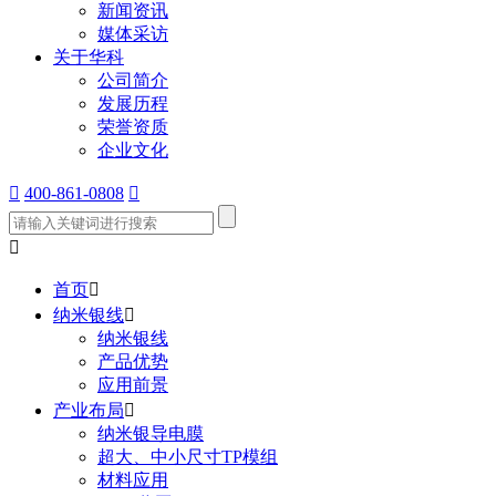
新闻资讯
媒体采访
关于华科
公司简介
发展历程
荣誉资质
企业文化

400-861-0808


首页

纳米银线

纳米银线
产品优势
应用前景
产业布局

纳米银导电膜
超大、中小尺寸TP模组
材料应用