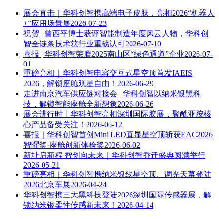
展会直击｜华科创智携高端电子皮肤，亮相2026“机器人
+”应用场景展
2026-07-23
祝贺 | 曾西平博士获评智能制造年度风云人物，华科创
智全链条技术获行业重磅认可
2026-07-10
喜报 | 华科创智荣膺2025南山区“绿色通道”企业
2026-07-
01
重磅亮相｜华科创智电容交互式星空顶首发IAEIS
2026，解锁座舱观星自由！
2026-06-29
走进南京汽车供应链对接会 | 华科创智以纳米银黑科
技，解锁智能座舱全新想象
2026-06-26
展会进行时丨华科创智亮相深圳国际胶展，聚酰亚胺核
心产品备受关注！
2026-06-12
喜报｜华科创智首创Mini LED直显星空顶斩获EAC2026
智曜奖·座舱创新体验奖
2026-06-02
新址启新程 智创向未来｜华科创智乔迁盛典圆满举行
2026-05-21
重磅亮相｜华科创智携纳米银线星空顶、调光天幕登陆
2026北京车展
2026-04-24
华科创智携三大黑科技登陆2026深圳国际传感器展，解
锁纳米银柔性传感新未来！
2026-04-14