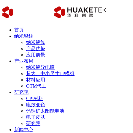
首页
纳米银线
纳米银线
产品优势
应用前景
产业布局
纳米银导电膜
超大、中小尺寸TP模组
材料应用
OTM代工
研究院
CPI材料
电致变色
钙钛矿太阳能电池
电子皮肤
研究院
新闻中心