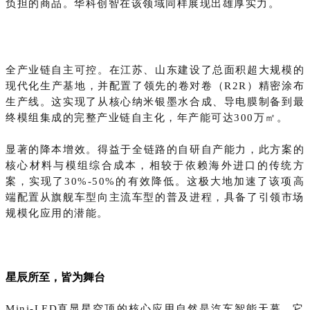
负担的商品。华科创智在该领域同样展现出雄厚实力。
全产业链自主可控‌。在江苏、山东建设了总面积超‌大规模的
现代化生产基地，并配置了领先的卷对卷（R2R）精密涂布
生产线。这实现了从核心‌纳米银墨水合成‌、导电膜制备到最
终‌模组集成‌的完整产业链自主化，年产能可达‌300万㎡‌。
显著的降本增效‌。得益于全链路的自研自产能力，此方案的
核心材料与模组综合成本，相较于依赖海外进口的传统方
案，实现了30%-50%‌的有效降低。这极大地加速了该项高
端配置从旗舰车型向主流车型的普及进程，具备了引领市场
规模化应用的潜能。
星辰所至，皆为舞台
‌Mini-LED直显星空顶‌的核心应用自然是汽车智能天幕，它