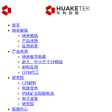
首页
纳米银线
纳米银线
产品优势
应用前景
产业布局
纳米银导电膜
超大、中小尺寸TP模组
材料应用
OTM代工
研究院
CPI材料
电致变色
钙钛矿太阳能电池
电子皮肤
研究院
新闻中心