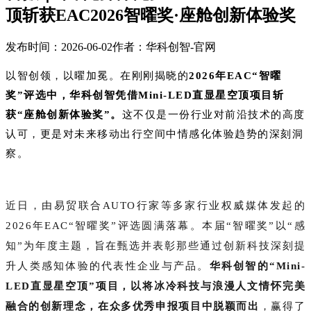
顶斩获EAC2026智曜奖·座舱创新体验奖
发布时间：2026-06-02
作者：华科创智-官网
以智创领，以曜加冕。‌在刚刚揭晓的
2026年EAC“智曜
奖”评选中，华科创智凭借Mini-LED直显星空顶‌项目斩
获“座舱创新体验奖”。
这不仅是一份行业对前沿技术的高度
认可，更是对未来移动出行空间中情感化体验趋势的深刻洞
察。
近日，由易贸联合AUTO行家等多家行业权威媒体发起的
2026年EAC“智曜奖”评选圆满落幕。本届“智曜奖”以‌“感
知”‌为年度主题，旨在甄选并表彰那些通过创新科技深刻提
升人类感知体验的代表性企业与产品。
华科创智的“Mini-
LED直显星空顶”项目，以将冰冷科技与浪漫人文情怀完美
融合的创新理念，在众多优秀申报项目中脱颖而出
，赢得了