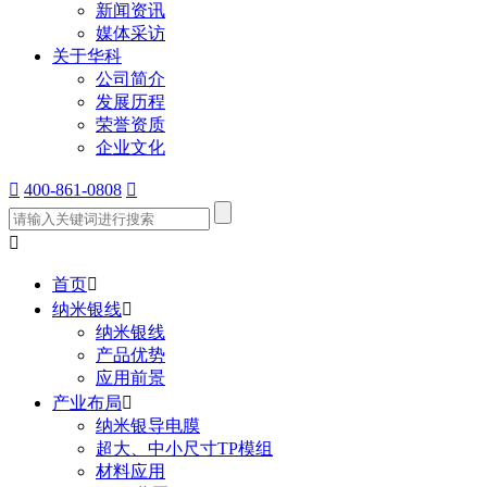
新闻资讯
媒体采访
关于华科
公司简介
发展历程
荣誉资质
企业文化

400-861-0808


首页

纳米银线

纳米银线
产品优势
应用前景
产业布局

纳米银导电膜
超大、中小尺寸TP模组
材料应用