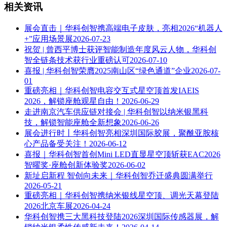
相关资讯
展会直击｜华科创智携高端电子皮肤，亮相2026“机器人
+”应用场景展
2026-07-23
祝贺 | 曾西平博士获评智能制造年度风云人物，华科创
智全链条技术获行业重磅认可
2026-07-10
喜报 | 华科创智荣膺2025南山区“绿色通道”企业
2026-07-
01
重磅亮相｜华科创智电容交互式星空顶首发IAEIS
2026，解锁座舱观星自由！
2026-06-29
走进南京汽车供应链对接会 | 华科创智以纳米银黑科
技，解锁智能座舱全新想象
2026-06-26
展会进行时丨华科创智亮相深圳国际胶展，聚酰亚胺核
心产品备受关注！
2026-06-12
喜报｜华科创智首创Mini LED直显星空顶斩获EAC2026
智曜奖·座舱创新体验奖
2026-06-02
新址启新程 智创向未来｜华科创智乔迁盛典圆满举行
2026-05-21
重磅亮相｜华科创智携纳米银线星空顶、调光天幕登陆
2026北京车展
2026-04-24
华科创智携三大黑科技登陆2026深圳国际传感器展，解