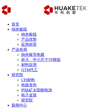
首页
纳米银线
纳米银线
产品优势
应用前景
产业布局
纳米银导电膜
超大、中小尺寸TP模组
材料应用
OTM代工
研究院
CPI材料
电致变色
钙钛矿太阳能电池
电子皮肤
研究院
新闻中心