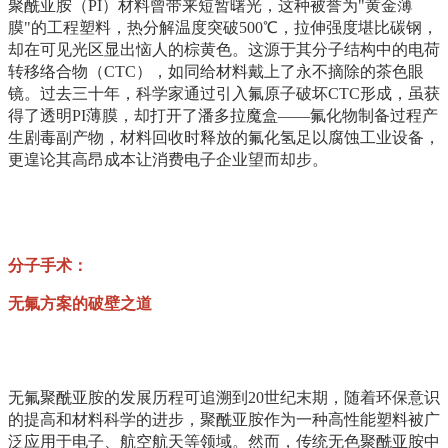
聚酰亚胺（PI）材料曾带来短暂曙光，这种被誉为"黄金薄
膜"的工程塑料，热分解温度突破500℃，拉伸强度堪比碳钢，
却在可见光区显出恼人的棕黄色。这源于其分子结构中的电荷
转移络合物（CTC），如同给材料戴上了永不摘除的茶色眼
镜。过去三十年，科学家通过引入氟原子破坏CTC形成，虽获
得了透明PI薄膜，却打开了潘多拉魔盒——氟化物制备过程产
生剧毒副产物，材料回收时释放的氟化氢足以腐蚀工业设备，
更遑论其高昂成本让消费电子企业望而却步。
分子手术：
无氟方案的破壁之道
无氟聚酰亚胺的发展历程可追溯到20世纪末期，随着环保意识
的提高和材料科学的进步，聚酰亚胺作为一种高性能塑料被广
泛应用于电子、航空航天等领域。然而，传统无色聚酰亚胺中