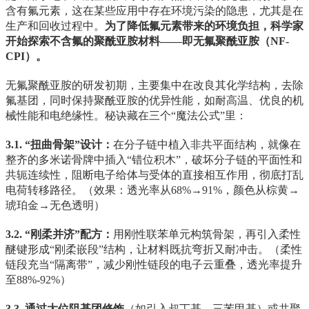
含有氟元素，这在某些应用中存在环境污染的隐患，尤其是在
生产和回收过程中。
为了降低氟元素带来的环境负担，科学家
开始探索不含氟的聚酰亚胺材料——即无氟聚酰亚胺（NF-
CPI）。
无氟聚酰亚胺的研发初期，主要集中在改良其化学结构，去除
氟基团，同时保持聚酰亚胺的优异性能，如耐高温、优良的机
械性能和电绝缘性。秘诀藏在三个“魔法公式”里：
3.1. “扭曲骨架”设计：
在分子链中植入非共平面结构，就像在
整齐的多米诺骨牌中插入“错位积木”，破坏分子链的平面性和
共轭连续性，阻断电子给体与受体的直接相互作用，彻底打乱
电荷转移路径。（效果：透光率从68%→91%，颜色从棕黄→
琥珀金→无色透明）
3.2. “刚柔并济”配方：
用刚性联苯单元构筑骨架，再引入柔性
醚键形成“刚柔嵌段”结构，让材料既抗弯折又耐冲击。（柔性
链段充当“隔离带”，减少刚性链段的电子云重叠，透光率提升
至88%-92%）
3.3. 通过大位阻基团修饰
（如引入叔丁基、三苯甲基）或共聚