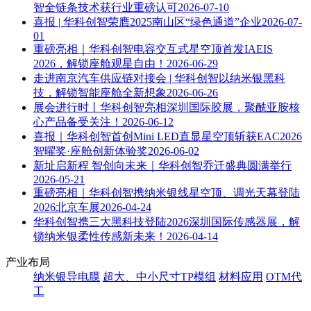
智全链条技术获行业重磅认可
2026-07-10
喜报 | 华科创智荣膺2025南山区“绿色通道”企业
2026-07-
01
重磅亮相｜华科创智电容交互式星空顶首发IAEIS
2026，解锁座舱观星自由！
2026-06-29
走进南京汽车供应链对接会 | 华科创智以纳米银黑科
技，解锁智能座舱全新想象
2026-06-26
展会进行时丨华科创智亮相深圳国际胶展，聚酰亚胺核
心产品备受关注！
2026-06-12
喜报｜华科创智首创Mini LED直显星空顶斩获EAC2026
智曜奖·座舱创新体验奖
2026-06-02
新址启新程 智创向未来｜华科创智乔迁盛典圆满举行
2026-05-21
重磅亮相｜华科创智携纳米银线星空顶、调光天幕登陆
2026北京车展
2026-04-24
华科创智携三大黑科技登陆2026深圳国际传感器展，解
锁纳米银柔性传感新未来！
2026-04-14
产业布局
纳米银导电膜
超大、中小尺寸TP模组
材料应用
OTM代
工