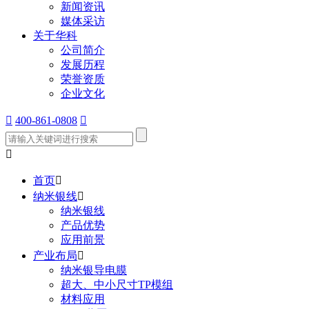
新闻资讯
媒体采访
关于华科
公司简介
发展历程
荣誉资质
企业文化

400-861-0808


首页

纳米银线

纳米银线
产品优势
应用前景
产业布局

纳米银导电膜
超大、中小尺寸TP模组
材料应用