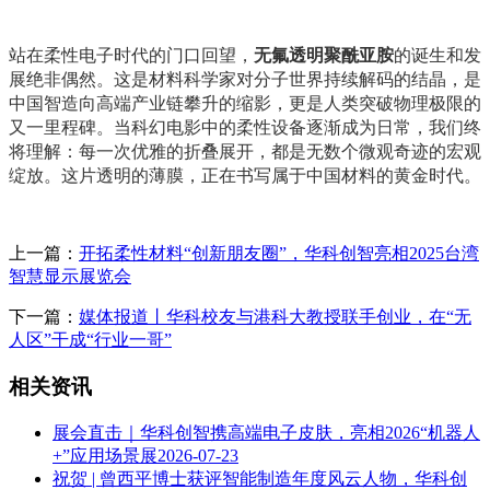
站在柔性电子时代的门口回望，
无氟透明聚酰亚胺
的诞生和发
展绝非偶然。这是材料科学家对分子世界持续解码的结晶，是
中国智造向高端产业链攀升的缩影，更是人类突破物理极限的
又一里程碑。当科幻电影中的柔性设备逐渐成为日常，我们终
将理解：每一次优雅的折叠展开，都是无数个微观奇迹的宏观
绽放。这片透明的薄膜，正在书写属于中国材料的黄金时代。
上一篇：
开拓柔性材料“创新朋友圈”，华科创智亮相2025台湾
智慧显示展览会
下一篇：
媒体报道丨华科校友与港科大教授联手创业，在“无
人区”干成“行业一哥”
相关资讯
展会直击｜华科创智携高端电子皮肤，亮相2026“机器人
+”应用场景展
2026-07-23
祝贺 | 曾西平博士获评智能制造年度风云人物，华科创