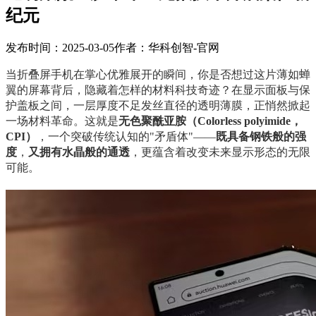
纪元
发布时间：2025-03-05
作者：华科创智-官网
当折叠屏手机在掌心优雅展开的瞬间，你是否想过这片薄如蝉
翼的屏幕背后，隐藏着怎样的材料科技奇迹？在显示面板与保
护盖板之间，一层厚度不足发丝直径的透明薄膜，正悄然掀起
一场材料革命。这就是
无色聚酰亚胺（Colorless polyimide，
CPI）
，一个突破传统认知的"矛盾体"——
既具备钢铁般的强
度
，
又拥有水晶般的通透
，更蕴含着改变未来显示形态的无限
可能。