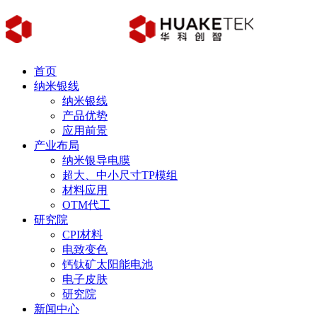
首页
纳米银线
纳米银线
产品优势
应用前景
产业布局
纳米银导电膜
超大、中小尺寸TP模组
材料应用
OTM代工
研究院
CPI材料
电致变色
钙钛矿太阳能电池
电子皮肤
研究院
新闻中心