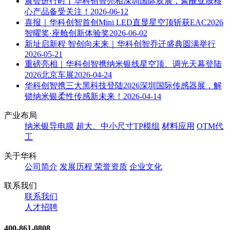
展会进行时丨华科创智亮相深圳国际胶展，聚酰亚胺核
心产品备受关注！
2026-06-12
喜报｜华科创智首创Mini LED直显星空顶斩获EAC2026
智曜奖·座舱创新体验奖
2026-06-02
新址启新程 智创向未来｜华科创智乔迁盛典圆满举行
2026-05-21
重磅亮相｜华科创智携纳米银线星空顶、调光天幕登陆
2026北京车展
2026-04-24
华科创智携三大黑科技登陆2026深圳国际传感器展，解
锁纳米银柔性传感新未来！
2026-04-14
产业布局
纳米银导电膜
超大、中小尺寸TP模组
材料应用
OTM代
工
关于华科
公司简介
发展历程
荣誉资质
企业文化
联系我们
联系我们
人才招聘
400-861-0808