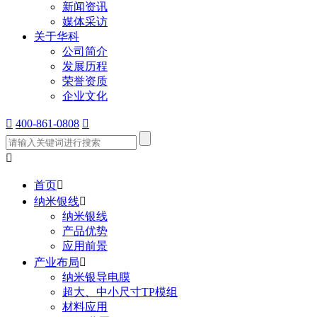
新闻资讯
媒体采访
关于华科
公司简介
发展历程
荣誉资质
企业文化

400-861-0808


首页

纳米银线

纳米银线
产品优势
应用前景
产业布局

纳米银导电膜
超大、中小尺寸TP模组
材料应用