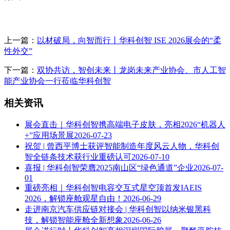
上一篇：
以材破局，向智而行丨华科创智 ISE 2026展会的“柔
性外交”
下一篇：
双协共访，智创未来丨龙岗未来产业协会、市人工智
能产业协会一行莅临华科创智
相关资讯
展会直击｜华科创智携高端电子皮肤，亮相2026“机器人
+”应用场景展
2026-07-23
祝贺 | 曾西平博士获评智能制造年度风云人物，华科创
智全链条技术获行业重磅认可
2026-07-10
喜报 | 华科创智荣膺2025南山区“绿色通道”企业
2026-07-
01
重磅亮相｜华科创智电容交互式星空顶首发IAEIS
2026，解锁座舱观星自由！
2026-06-29
走进南京汽车供应链对接会 | 华科创智以纳米银黑科
技，解锁智能座舱全新想象
2026-06-26