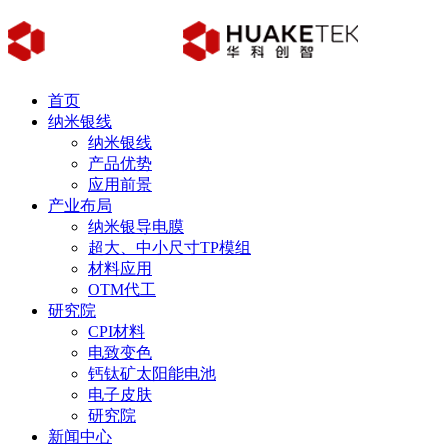
首页
纳米银线
纳米银线
产品优势
应用前景
产业布局
纳米银导电膜
超大、中小尺寸TP模组
材料应用
OTM代工
研究院
CPI材料
电致变色
钙钛矿太阳能电池
电子皮肤
研究院
新闻中心