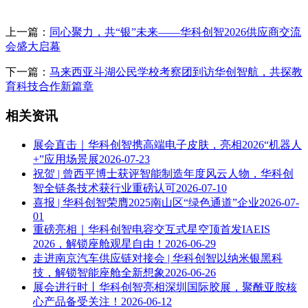
上一篇：
同心聚力，共“银”未来——华科创智2026供应商交流
会盛大启幕
下一篇：
马来西亚斗湖公民学校考察团到访华创智航，共探教
育科技合作新篇章
相关资讯
展会直击｜华科创智携高端电子皮肤，亮相2026“机器人
+”应用场景展
2026-07-23
祝贺 | 曾西平博士获评智能制造年度风云人物，华科创
智全链条技术获行业重磅认可
2026-07-10
喜报 | 华科创智荣膺2025南山区“绿色通道”企业
2026-07-
01
重磅亮相｜华科创智电容交互式星空顶首发IAEIS
2026，解锁座舱观星自由！
2026-06-29
走进南京汽车供应链对接会 | 华科创智以纳米银黑科
技，解锁智能座舱全新想象
2026-06-26
展会进行时丨华科创智亮相深圳国际胶展，聚酰亚胺核
心产品备受关注！
2026-06-12