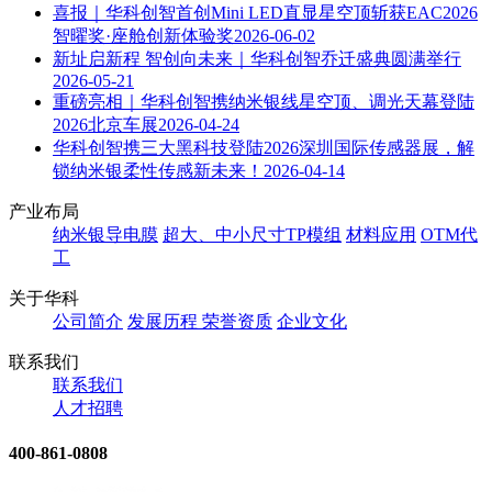
喜报｜华科创智首创Mini LED直显星空顶斩获EAC2026
智曜奖·座舱创新体验奖
2026-06-02
新址启新程 智创向未来｜华科创智乔迁盛典圆满举行
2026-05-21
重磅亮相｜华科创智携纳米银线星空顶、调光天幕登陆
2026北京车展
2026-04-24
华科创智携三大黑科技登陆2026深圳国际传感器展，解
锁纳米银柔性传感新未来！
2026-04-14
产业布局
纳米银导电膜
超大、中小尺寸TP模组
材料应用
OTM代
工
关于华科
公司简介
发展历程
荣誉资质
企业文化
联系我们
联系我们
人才招聘
400-861-0808