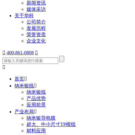
新闻资讯
媒体采访
关于华科
公司简介
发展历程
荣誉资质
企业文化

400-861-0808


首页

纳米银线

纳米银线
产品优势
应用前景
产业布局

纳米银导电膜
超大、中小尺寸TP模组
材料应用