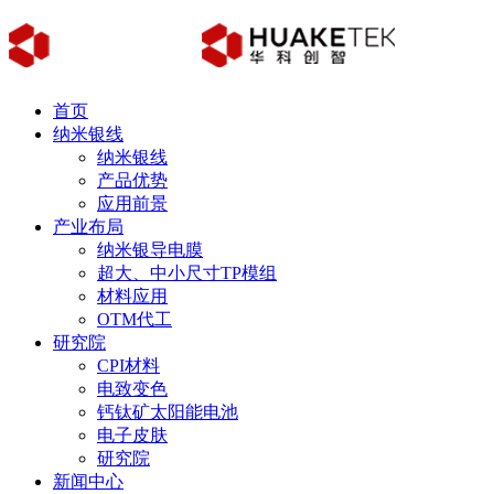
首页
纳米银线
纳米银线
产品优势
应用前景
产业布局
纳米银导电膜
超大、中小尺寸TP模组
材料应用
OTM代工
研究院
CPI材料
电致变色
钙钛矿太阳能电池
电子皮肤
研究院
新闻中心