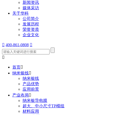
新闻资讯
媒体采访
关于华科
公司简介
发展历程
荣誉资质
企业文化

400-861-0808


首页

纳米银线

纳米银线
产品优势
应用前景
产业布局

纳米银导电膜
超大、中小尺寸TP模组
材料应用