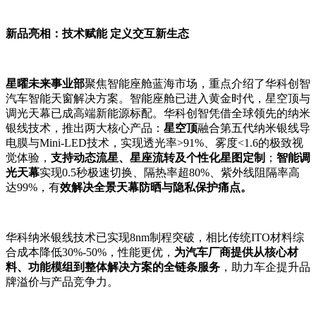
新品亮相：技术赋能 定义交互新生态
星曜未来事业部
聚焦智能座舱蓝海市场，重点介绍了华科创智
汽车智能天窗解决方案。智能座舱已进入黄金时代，星空顶与
调光天幕已成高端新能源标配。华科创智凭借全球领先的纳米
银线技术，推出两大核心产品：
星空顶
融合第五代纳米银线导
电膜与Mini-LED技术，实现透光率>91%、雾度<1.6的极致视
觉体验，
支持动态流星、星座流转及个性化星图定制
；
智能调
光天幕
实现0.5秒极速切换、隔热率超80%、紫外线阻隔率高
达99%，有
效解决全景天幕防晒与隐私保护痛点。
华科纳米银线技术已实现8nm制程突破，相比传统ITO材料综
合成本降低30%-50%，性能更优，
为汽车厂商提供从核心材
料、功能模组到整体解决方案的全链条服务
，助力车企提升品
牌溢价与产品竞争力。