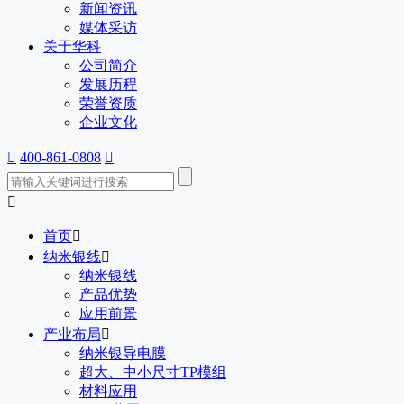
新闻资讯
媒体采访
关于华科
公司简介
发展历程
荣誉资质
企业文化

400-861-0808


首页

纳米银线

纳米银线
产品优势
应用前景
产业布局

纳米银导电膜
超大、中小尺寸TP模组
材料应用