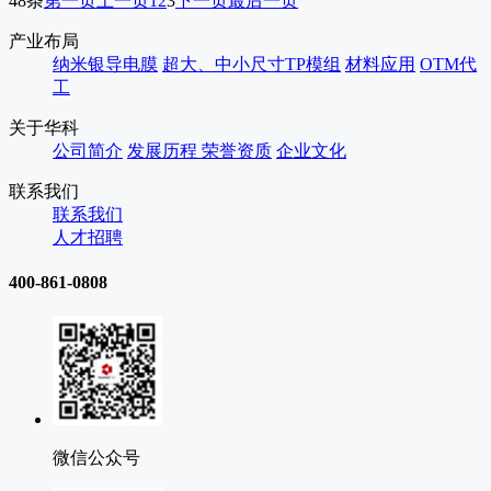
48条
第一页
上一页
1
2
3
下一页
最后一页
产业布局
纳米银导电膜
超大、中小尺寸TP模组
材料应用
OTM代
工
关于华科
公司简介
发展历程
荣誉资质
企业文化
联系我们
联系我们
人才招聘
400-861-0808
微信公众号