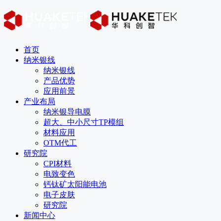
首页
纳米银线
纳米银线
产品优势
应用前景
产业布局
纳米银导电膜
超大、中小尺寸TP模组
材料应用
OTM代工
研究院
CPI材料
电致变色
钙钛矿太阳能电池
电子皮肤
研究院
新闻中心